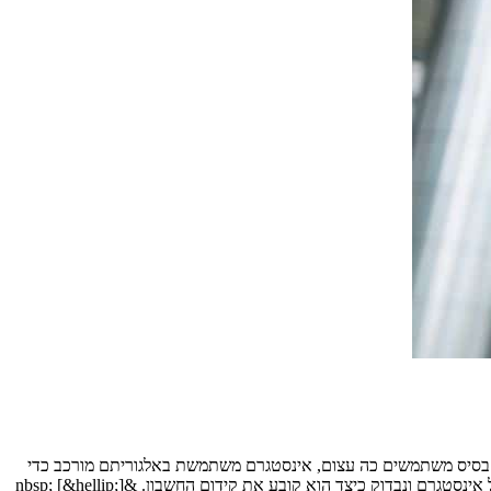
ם בסיס משתמשים כה עצום, אינסטגרם משתמשת באלגוריתם מורכב כדי
דוק כיצד הוא קובע את קידום החשבון. &nbsp; [&hellip;]