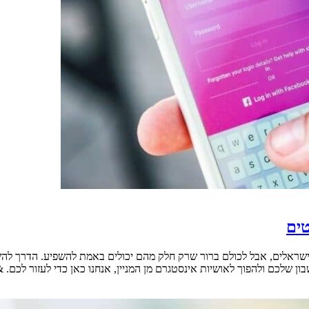
טים
 ישראלים, אבל לכולם ברור שרק חלק מהם יכולים באמת להשפיע. הדרך 
יות אינסטגרם מן המניין, אנחנו כאן כדי לעזור לכם. &nbsp; קניית עוקבים הצעד [&hellip;