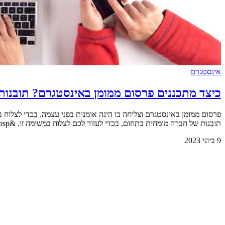
אינסטגרם
כיצד מתכננים פרסום ממומן באינסטגרם? תובנות
פרסום ממומן באינסטגרם וצליחה בו הינה אומנות בפני עצמה. בכדי לצלוח
תובנות של חברה מומחית בתחום, בכדי לעזור לכם לצלוח במשימה זו. &nbsp; מבוא לאינסטגרם אינטסגרם הינה רשת חברתית מהגדולות הקיימות כיום בתחום. פלטפורמה [&hellip;]
9 ביוני 2023