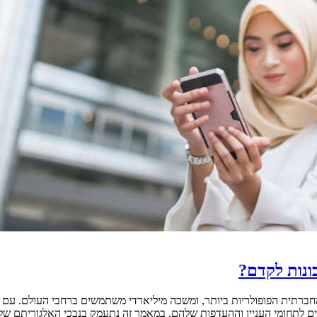
ונות לקדם?
החברתית הפופולריות ביותר, ומשכה מיליארדי משתמשים ברחבי העולם. ע
 העניין וההעדפות שלהם. במאמר זה נתעמק בנבכי האלגוריתם של אינסטגרם ונב