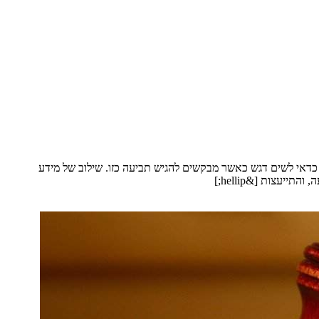
כדאי לשים דגש כאשר מבקשים להגיש תביעה כזו. שילוב של מידע
יעצות [&hellip;]