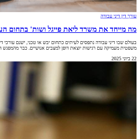
עורך דין דיני עבודה
מה מייחד את משרד ליאת פייגל ושות' בתחום הע
בעולם שבו דיני עבודה נתפסים לעיתים כתחום יבש או טכני, ישנם עורכי 
משפטית מעמיקה עם רגישות יוצאת דופן למצבים אנושיים. כבר מהמפגש הראשון
22 ביוני 2025