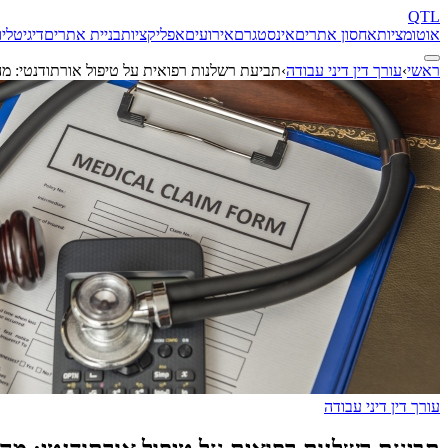
QTL
אוטומציות
אחסון אתרים
אינסטגרם
אירועים
אפליקציות
בניית אתרים
דיגיטל
יו
ראשי
›
עורך דין דיני עבודה
›
תביעת רשלנות רפואית על טיפול אורתודנטי: 
עורך דין דיני עבודה