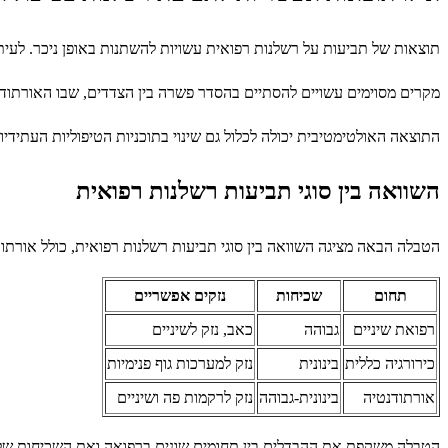
תוצאות של תביעות על רשלנות רפואית עשויות להשתנות באופן ניכר. לעיתי
מקרים מסוימים עשויים להסתיים בהסדר פשרה בין הצדדים, שבו האורתוד
התוצאה האולטימטיבית יכולה לכלול גם שינוי בתוכניות הטיפוליות העתידי
השוואה בין סוגי תביעות רשלנות רפואית
הטבלה הבאה מציגה השוואה בין סוגי תביעות רשלנות רפואית, כולל אורתוד
תחום
שכיחות
נזקים אפשריים
רפואת שיניים
גבוהה
כאב, נזק לשיניים
כירורגיה כללית
בינונית
נזק למערכות גוף פנימיות
אורתודנטיה
בינונית-גבוהה
נזק לרקמות פה ושיניים
הטבלה משקפת את ההבדלים בין תחומים שונים ברפואה ואת השכיחות של תבי