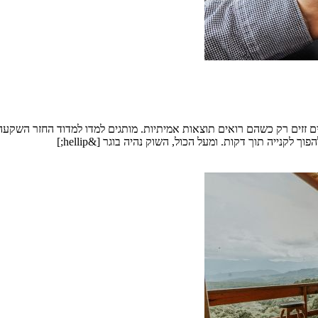
 זזים רק כשהם רואים תוצאות אמיתיות. מותגים למדו למדוד החזר השקעה ב
לקנייה תוך דקות. ומעל הכול, השוק נהיה בוגר [&hellip;]