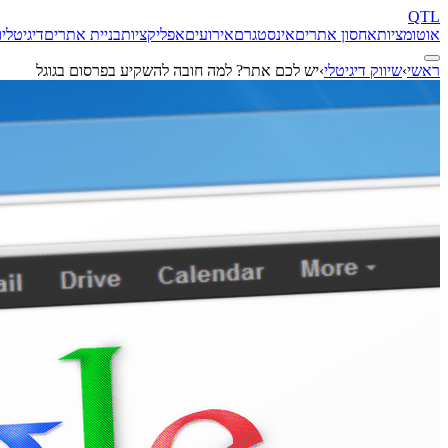
QTL
אוטומציות
אחסון אתרים
אינסטגרם
אירועים
אפליקציות
בניית אתרים
דיגיטל
יו
ראשי
›
שיווק דיגיטלי
›
יש לכם אתר? למה חובה להשקיע בפרסום בגוגל