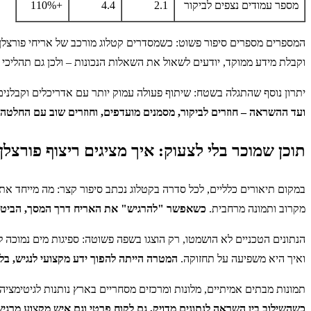
מספר עמודים נצפים לביקור
2.1
4.4
+110%
המספרים מספרים סיפור פשוט: כשמסדרים קטלוג מורכב של אריחי פורצלן
וקבלת מידע ממוקד, יודעים לשאול את השאלות הנכונות – ולכן גם תהליכ
יתרון נוסף שהתגלה בשטח: שיתוף פעולה עמוק יותר עם אדריכלים וקבלנים.
ועד ההשראה – חוזרים לביקור, מסמנים מועדפים, וחוזרים שוב עם החלטה.
תוכן שמוכר בלי לצעוק: איך מציגים ריצוף פורצ
במקום תיאורים כלליים, לכל סדרה בקטלוג נכתב סיפור קצר: מה מייחד את
מקרוב ותמונה מרחבית.
כשאפשר "להרגיש" את האריח דרך המסך, הביטחון 
הנתונים הטכניים לא הושמטו, רק הוצגו בשפה פשוטה: ספיגות מים נמוכה 
ואיך היא משפיעה על תחזוקה.
המטרה הייתה להפוך ידע מקצועי לנגיש, בלי
תמונות מבתים אמיתיים, מלונות ומרכזים מסחריים בארץ נותנות לגיטימציה 
כשהשילוב בין השראה לנתונים מדויק, גם לקוח פרטי וגם איש מקצוע מרגי