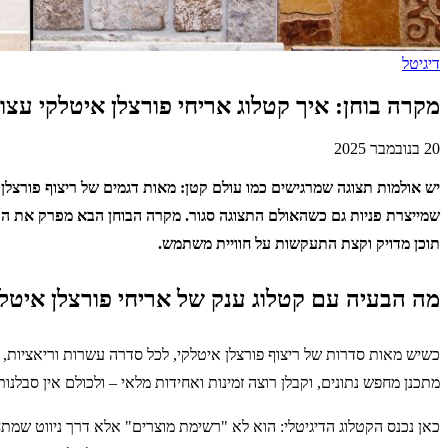
דיגיטל
מקרה בוחן: איך קטלוג אריחי פורצלן איטלקי עצ
20 בנובמבר 2025
יש אולמות תצוגה שמרגישים כמו עולם קטן: מאות דגמים של ריצוף פורצלן א
שמייצרת פניות גם כשהאולם התצוגה סגור. מקרה הבוחן הבא מפרק את התהל
תוכן מדויק וקצת התעקשות על חוויית משתמש.
מה הבעיה עם קטלוג ענק של אריחי פורצלן איטלקי
כשיש מאות סדרות של ריצוף פורצלן איטלקי, לכל סדרה עשרות וריאציות, נו
מתכנן מחפש נתונים, וקבלן רוצה זמינות ואחידות מלאי – ולכולם אין סבלנו
כאן נכנס הקטלוג הדיגיטלי: הוא לא "רשימת מוצרים" אלא דרך ניווט שמתחי