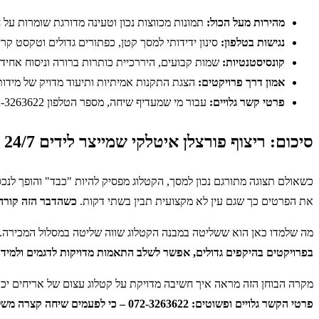
מהירות מעל הכול:
תמונות מכווצות נכון וטעינה מדורגת שומרות על ח
נגישות בטלפון:
סינון ידידותי למסך קטן, כפתורים גדולים וטקסט קרי
קונסיסטנטיות:
שמות קבועים, היררכיית כותרות ברורה וניסוח אחיד 
אמון דרך פרויקטים:
הצגת התקנות אמיתיות ותיעוד מדויק של מידות 
פרטי קשר גלויים:
עבור מי שמעדיף שיחה, מספר הטלפון 072-3263622 ברור ונגיש בכל עמוד.
סיכום: ריצוף פורצלן איטלקי שמייצר לידים 24/7 כשהקטלוג מסודר נכון
כשאולם תצוגה מתורגם נכון למסך, הקטלוג מפסיק להיות "כבד" והופך לנכס
את הפרטים כך שגם עין לא מקצועית תבין בשתי דקות.
כשהדבר הזה קורה,
מה שלמדו כאן הוא ששליטה במבנה הקטלוג שווה שליטה במסלול המכירה. תיו
בפרויקטים בהיקפים גדולים, אפשר לשלב התאמות מדויקות לדגמים ולמיד
מקרה הבוחן הזה מראה איך חשיבה מדויקת על קטלוג עצום של אריחים יכו
פרטי הקשר גלויים ופשוטים: 072-3263622 – כי לפעמים שיחה קצרה משלימה את מה שהאתר התחיל.