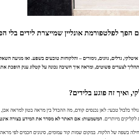
ום הפך לפלטפורמת אונליין שמייצרת לידים בלי ה
יטלקי, גדלים, גוונים, גימורים – והלקוחות טובעים בשפע. ואז מגיעה השאל
יך לצעדים פשוטים, ומראה איך חשיבה נכונה על קטלוג ענק הופכת אתר רג
, ואיך זה פוגע בלידים?
לד בלבול טבעי: לאן נכנסים קודם, מה ההבדל בין מראה בטון למראה אבן, ול
ת לקליקים מיותרים.
המשמעות: אם האתר לא מסדר את המידע בצורה אינטואי
לה בשפה של הלקוח. במקום שמות קוד עמומים, סינונים חכמים לפי מראה, גו