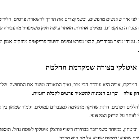
 לפי איך שאנשים מחפשים, וכשמקצרים את הדרך להשארת פרטים, הלידים ע
י המכירה מתקצרים.
במילים אחרות, האתר עושה חלק משמעותי מהעבודה ש
 עמודי מוצר מסודרים, קבצי מפרט זמינים ותיעוד פרויקטים מחזקים אמון 
לן איטלקי בצורה שמקדמת החלטה
 המרקם, איפה היא עובדת הכי טוב, ואיך התאורה משנה את התחושה. שלוש 
עולה – וכך גם הנכונות להשאיר פרטים לקבלת דוגמית.
לחללים רטובים, דרגת שחיקה מתאימה למעברים עמוסים, וגימור שמאזן בין 
 לוותר על הדיוק המקצועי.
וביטחון, במיוחד כשמדובר בבחירת ריצוף פורצלן איטלקי לשטח גדול. תוספת 
שים שהגיעו למקום שיודע על מה הוא מדבר.