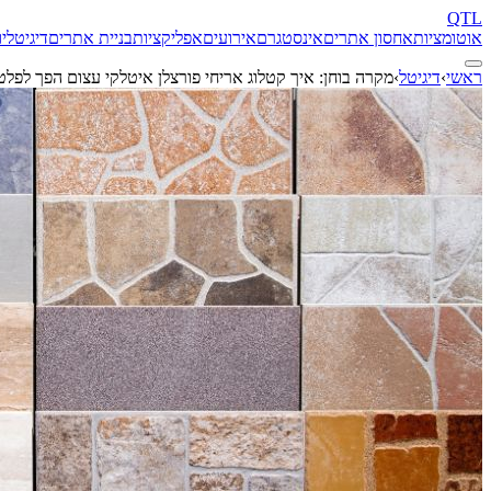
QTL
אוטומציות
אחסון אתרים
אינסטגרם
אירועים
אפליקציות
בניית אתרים
דיגיטל
יו
ראשי
›
דיגיטל
›
מקרה בוחן: איך קטלוג אריחי פורצלן איטלקי עצום הפך לפלט