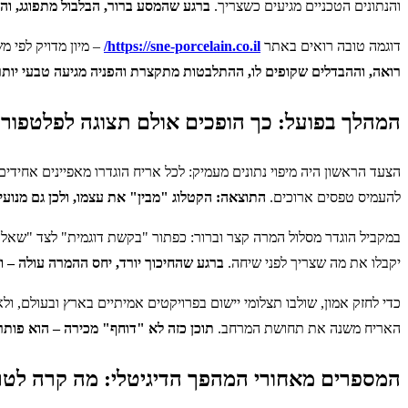
והנתונים הטכניים מגיעים כשצריך.
ברגע שהמסע ברור, הבלבול מתפוגג, ו
דוגמה טובה רואים באתר
https://sne-porcelain.co.il/
– מיון מדויק לפי מ
רואה, וההבדלים שקופים לו, ההתלבטות מתקצרת והפניה מגיעה טבעי יותר
המהלך בפועל: כך הופכים אולם תצוגה לפלטפורמ
הצעד הראשון היה מיפוי נתונים מעמיק: לכל אריח הוגדרו מאפיינים אחידים 
להעמיס טפסים ארוכים.
התוצאה: הקטלוג "מבין" את עצמו, ולכן גם מנועי
במקביל הוגדר מסלול המרה קצר וברור: כפתור "בקשת דוגמית" לצד "שאלה
יקבלו את מה שצריך לפני שיחה.
ברגע שהחיכוך יורד, יחס ההמרה עולה – ו
כדי לחזק אמון, שולבו תצלומי יישום בפרויקטים אמיתיים בארץ ובעולם, ולא
האריח משנה את תחושת המרחב.
תוכן כזה לא "דוחף" מכירה – הוא פות
המספרים מאחורי המהפך הדיגיטלי: מה קרה לטרא