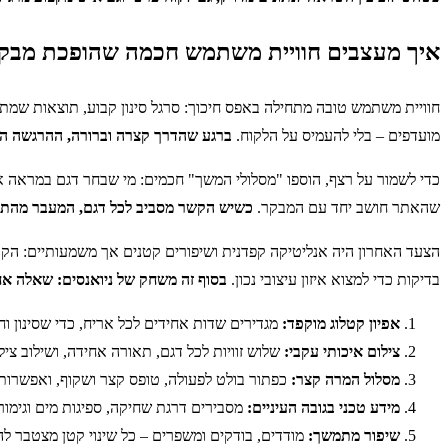
איך מעצבים חוויית משתמש חכמה שהופכת מבקרי
חוויית משתמש טובה מתחילה באפס חיכוך: סרגל סינון קבוע, תוצאות שמת
מועדפים – בלי להעמיס על הלקוח.
ברגע שהדרך קצרה וברורה, ההרגשה היא
כדי לשמור על רצף, הוספו "מסלולי המשך" חכמים: מי שבחר דגם במראה אבן
שהאתר חושב יחד עם המבקר.
כשיש הקשר מסביב לכל דגם, המעבר מהתלב
הצעד האחרון היה אנליטיקה קפדנית ושיפורים קטנים אך משמעותיים: הקט
בדיקות כדי למצוא איזון עיצובי נכון.
בסוף זה משחק של ניואנסים: שאלה אחת 
אפיון קטלוג מוקפד:
מגדירים שדות אחידים לכל אריח, כדי שסינון וח
צילום איכותי עקבי:
שלוש זוויות לכל דגם, תאורה אחידה, ושילוב צ
מסלול המרה קצר:
כפתור בולט לפעולה, טופס קצר ושקוף, ואפשרות
מידע טכני בגובה העיניים:
מסבירים דרגת שחיקה, ספיגות מים וגימור
שיפור מתמשך:
מודדים, בודקים ומשפרים – כל שינוי קטן מצטבר לה