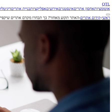
QTL
אוטומציות
אחסון אתרים
אינסטגרם
אירועים
אפליקציות
בניית אתרים
דיגיטל
יו
ראשי
›
קידום אתרים
›
האתר תקוע מאחור? כך תבחרו מקדם אתרים שיקפיץ 