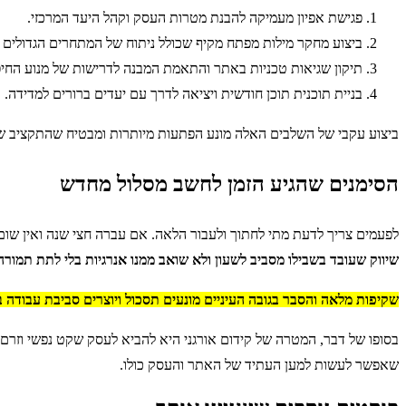
פגישת אפיון מעמיקה להבנת מטרות העסק וקהל היעד המרכזי.
ביצוע מחקר מילות מפתח מקיף שכולל ניתוח של המתחרים הגדולים 
תיקון שגיאות טכניות באתר והתאמת המבנה לדרישות של מנוע החיפ
בניית תוכנית תוכן חודשית ויציאה לדרך עם יעדים ברורים למדידה.
ביצוע עקבי של השלבים האלה מונע הפתעות מיותרות ומבטיח שהתקציב
הסימנים שהגיע הזמן לחשב מסלול מחדש
לפעמים צריך לדעת מתי לחתוך ולעבור הלאה. אם עברה חצי שנה ואין שום
שיווק שעובד בשבילו מסביב לשעון ולא שואב ממנו אנרגיות בלי לתת תמורה
שקיפות מלאה והסבר בגובה העיניים מונעים תסכול ויוצרים סביבת עבודה ב
בסופו של דבר, המטרה של קידום אורגני היא להביא לעסק שקט נפשי וזרם 
שאפשר לעשות למען העתיד של האתר והעסק כולו.