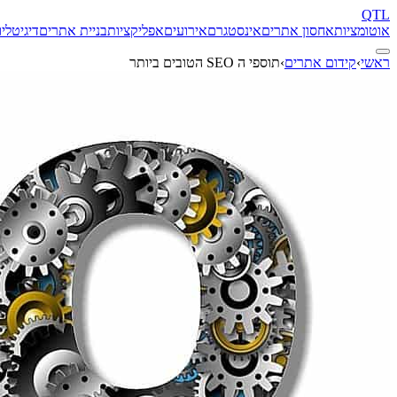
QTL
אוטומציות
אחסון אתרים
אינסטגרם
אירועים
אפליקציות
בניית אתרים
דיגיטל
יו
ראשי
›
קידום אתרים
›
תוספי ה SEO הטובים ביותר