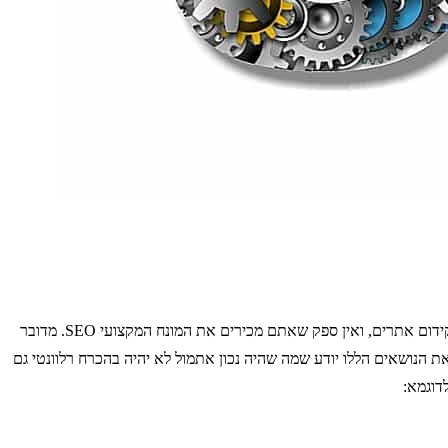
אחד מהתחומים הכי דינאמיים שיש בעידן שבו אנחנו חיים זה כמובן תחום האינטרנט והסלולר. אם יש לכם אתר אתם בוודאי יודעים דבר או שניים על קידום אתרים, ואין ספק שאתם מכירים את המונח המקצועי SEO. מדובר
את הנושאים הללו יודע שמה שהיה נכון אתמול לא יהיה בהכרח רלוונטי גם