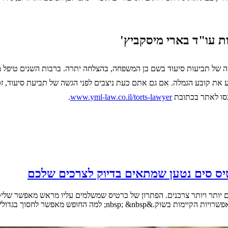
 עו"ד בארי מיסקביץ'
 בהגשה של תביעות סיעוד בשם בן המשפחה, בהצלחה יתרה. ברבות השנים טיפל
 את קובע הגמלה. אם גם אתם כעת ניצבים לפני הגשה של תביעת סיעוד, זכר
נסו לאתר בכתובת
www.yml-law.co.il/torts-lawyer
.
יס סים נטען שמתאים בדיוק לצרכים שלכם
היום יותר ויותר צרכנים. הפתרון של כרטיס שמשלמים עליו מראש מאפשר ש
לחסוך בגדול? &nbsp; דנה מצאה את [&hellip;]