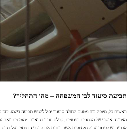
תביעת סיעוד לבן המשפחה – מהו התהליך?
ראשית כל, מיופה כוח מטעם החולה סיעודי יכול להגיש תביעה בשמו. יחד ע
מצריכה איסוף של מסמכים רפואיים, קבלת חו"ד רפואיות ממומחים וזאת על 
קבועה יש לעבור ועדה מקצועית אשר בוחנת את הרקע הרפואי, ועל בסיס זה