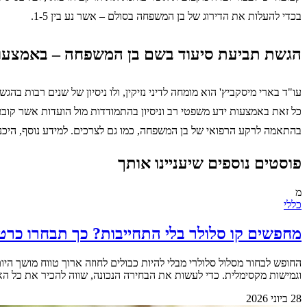
בכדי להעלות את הדירוג של בן המשפחה בסולם – אשר נע בין 1-5.
הגשת תביעת סיעוד בשם בן המשפחה – באמצעות
עו"ד בארי מיסקביץ' הוא מומחה לדיני נזיקין, ולו ניסיון של שנים רבות
כל זאת באמצעות ידע משפטי רב וניסיון בהתמודדות מול הועדות אשר קובע
בהתאמה לרקע הרפואי של בן המשפחה, כמו גם לצרכים. למידע נוסף, היכ
פוסטים נוספים שיעניינו אותך
מ
כללי
מחפשים קו סלולר בלי התחייבות? כך תבחרו כרט
החופש לבחור מסלול סלולרי מבלי להיות כבולים לחוזה ארוך טווח מושך 
וגמישות מקסימלית. כדי לעשות את הבחירה הנכונה, שווה להכיר את כל האפשרויות הקיימות בשוק.&nbsp; &nbsp; למה החופש מאפשר 
28 ביוני 2026