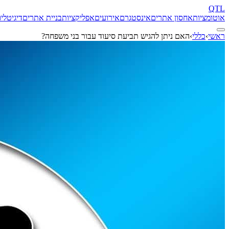
QTL
אוטומציות
אחסון אתרים
אינסטגרם
אירועים
אפליקציות
בניית אתרים
דיגיטל
יו
ראשי
›
כללי
›
האם ניתן להגיש תביעת סיעוד עבור בני משפחה?