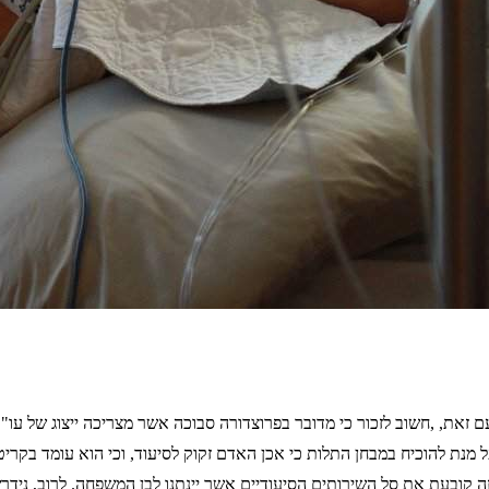
ם זאת, ,חשוב לזכור כי מדובר בפרוצדורה סבוכה אשר מצריכה ייצוג של עו"ד
מנת להוכיח במבחן התלות כי אכן האדם זקוק לסיעוד, וכי הוא עומד בקריטר
 קובעת את סל השירותים הסיעודיים אשר יינתנו לבן המשפחה. לרוב, נידרש