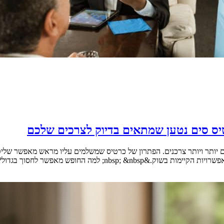
יס סים נטען שמתאים בדיוק לצרכים שלכם
היום יותר ויותר צרכנים. הפתרון של כרטיס שמשלמים עליו מראש מאפשר ש
לחסוך בגדול? &nbsp; דנה מצאה את [&hellip;]