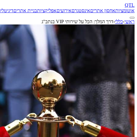
QTL
אוטומציות
אחסון אתרים
אינסטגרם
אירועים
אפליקציות
בניית אתרים
דיגיטל
יו
ראשי
›
כללי
›
דרך המלך: הכל על שירותי VIP בנתב"ג