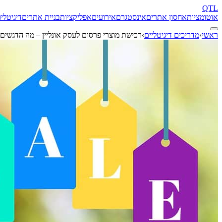
QTL
אוטומציות
אחסון אתרים
אינסטגרם
אירועים
אפליקציות
בניית אתרים
דיגיטל
יו
ראשי
›
מדריכים דיגיטליים
›
רכישת מוצרי פרסום לעסק אונליין – מה הדגשים