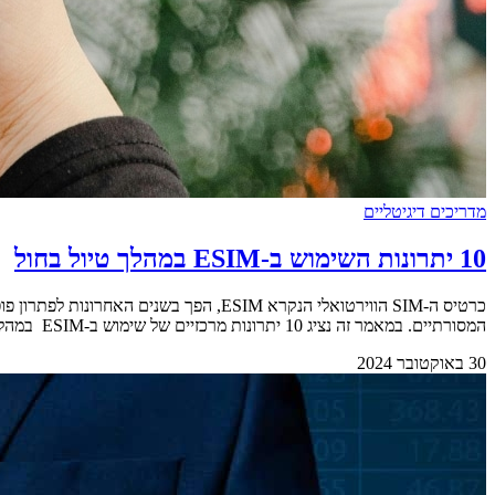
מדריכים דיגיטליים
10 יתרונות השימוש ב-ESIM במהלך טיול בחול
המסורתיים. במאמר זה נציג 10 יתרונות מרכזיים של שימוש ב-ESIM במהלך הטיול שלכם בחו"ל. &nbsp; 1 – נוחות והתקנה מהירה המשתמשים לא צריכים להחליף כרטיסים פיזיים. סריקת [&hellip;]
30 באוקטובר 2024