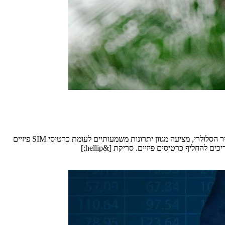
כרטיס ה-SIM הווירטואלי הנקרא ESIM, הפך בשנים האחרונות לפתרון פופולרי עבור מטיילים ברחבי העולם. הטכנולוגיה הזו, המוטמעת ישירות במכשיר הסלולרי, מציעה מגוון יתרונות משמעותיים לעומת כרטיסי SIM פיזיים