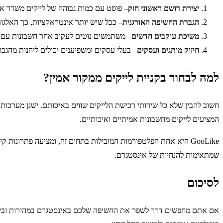
יצירת רושם ראשוני חזק
– פוסט עם כמות גבוהה של לייקים משדר אמ
הגברת החשיפה האורגנית
– ככל שיש יותר אינטראקציות, כך האלג
משיכת עוקבים חדשים
– משתמשים נוטים לעקוב אחר חשבונות עם פעי
חיזוק מותגים ועסקים
– בעלי עסקים ומשפיענים יכולים ליהנות מהגב
למה לבחור בקניית לייקים ממקור אמין?
חשוב להבין שלא כל שירותי רכישת הלייקים שווים באיכותם. ישנן מערכות
המציעים לייקים מחשבונות אמיתיים ואיכותיים.
GooLike היא אחת הפלטפורמות המובילות בתחום זה, ומציעה פתרונות קידום ברשתות החברתיות, כולל
שמתאימות להנחיות של אינסטגרם.
לסיכום
אם אתם מחפשים דרך לשפר את החשיפה שלכם באינסטגרם במהירות וביעילות