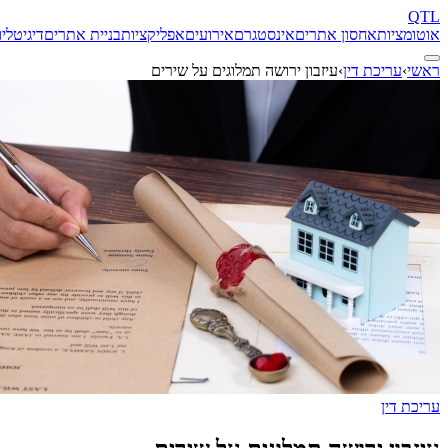
QTL
אוטומציות
אחסון אתרים
אינסטגרם
אירועים
אפליקציות
בניית אתרים
דיגיטל
יו
ראשי
›
עריכת דין
›
עיזבון ירושה תמלוגים על שירים
עריכת דין