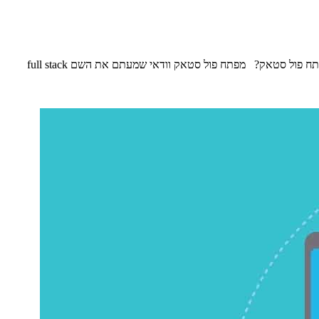
מפתח פול סטאק מתמקצע במספר תחומים ועל כן יכול להחליף הרבה פעמים עבודה וללמוד עוד. חוץ מאלו יש עוד המון יתרונות. אם כך, למה להיות מפתח פול סטאק? מפתח פול סטאק וודאי שמעתם את השם full stack