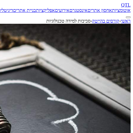
QTL
אוטומציות
אחסון אתרים
אינסטגרם
אירועים
אפליקציות
בניית אתרים
דיגיטל
יו
ראשי
›
קורסים בהייטק
›
סביבות למידה טכנולוגיות