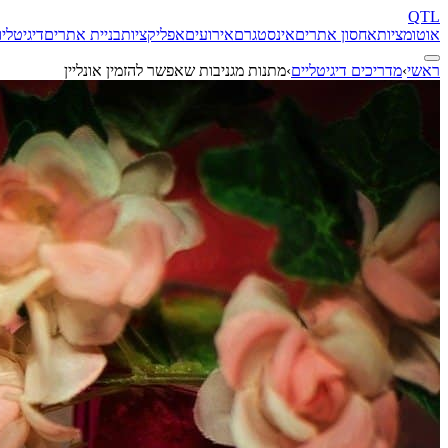
QTL
אוטומציות
אחסון אתרים
אינסטגרם
אירועים
אפליקציות
בניית אתרים
דיגיטל
יו
ראשי
›
מדריכים דיגיטליים
›
מתנות מגניבות שאפשר להזמין אונליין