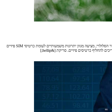
כרטיס ה-SIM הווירטואלי הנקרא ESIM, הפך בשנים האחרונות לפתרון פופולרי עבור מטיילים ברחבי העולם. הטכנולוגיה הזו, המוטמעת ישירות במכשיר הסלולרי, מציעה מגוון יתרונות משמעותיים לעומת כרטיסי SIM פיזיים