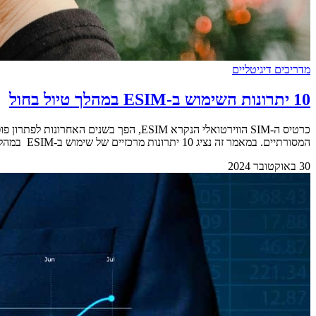
מדריכים דיגיטליים
10 יתרונות השימוש ב-ESIM במהלך טיול בחול
המסורתיים. במאמר זה נציג 10 יתרונות מרכזיים של שימוש ב-ESIM במהלך הטיול שלכם בחו"ל. &nbsp; 1 – נוחות והתקנה מהירה המשתמשים לא צריכים להחליף כרטיסים פיזיים. סריקת [&hellip;]
30 באוקטובר 2024