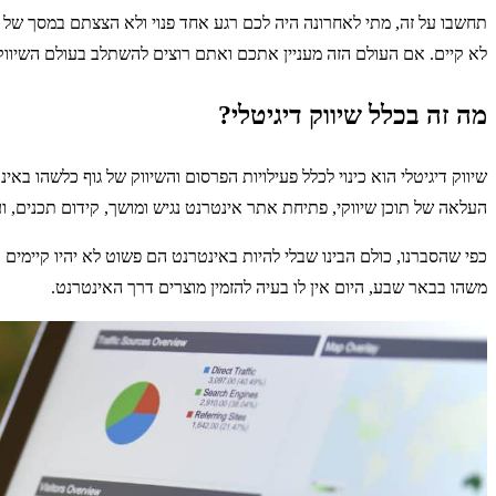
תחשבו על זה, מתי לאחרונה היה לכם רגע אחד פנוי ולא הצצתם במסך של 
לא קיים. אם העולם הזה מעניין אתכם ואתם רוצים להשתלב בעולם השיווק ה
מה זה בכלל שיווק דיגיטלי?
שיווק דיגיטלי הוא כינוי לכלל פעילויות הפרסום והשיווק של גוף כלשהו ב
העלאה של תוכן שיווקי, פתיחת אתר אינטרנט נגיש ומושך, קידום תכנים, וע
כפי שהסברנו, כולם הבינו שבלי להיות באינטרנט הם פשוט לא יהיו קיימי
משהו בבאר שבע, היום אין לו בעיה להזמין מוצרים דרך האינטרנט.