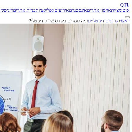
QTL
אוטומציות
אחסון אתרים
אינסטגרם
אירועים
אפליקציות
בניית אתרים
דיגיטל
יו
ראשי
›
קורסים דיגיטליים
›
מה לומדים בקורס שיווק דיגיטלי?