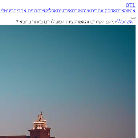
QTL
אוטומציות
אחסון אתרים
אינסטגרם
אירועים
אפליקציות
בניית אתרים
דיגיטל
יו
ראשי
›
כללי
›
מהם השירים והאטרקציות הפופולריים ביותר בדובאי?