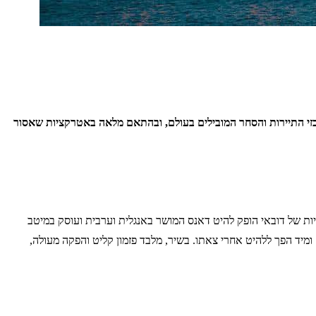
זי התיירות והסחר המובילים בעולם, ובהתאם מלאה באטרקציות שאסור
טיבל הקניות של דובאי הופק להיט דאנס המושר באנגלית וערבית ועוסק במיטב
רקציות שיש לעיר. השיר, אשר מבוצע על ידי הזמר הסעודי בחריין ראשד אל-מג'יד והמפיק השוודי-מרוקאי RedOne נקרא "Ya Salam Ya Dubay" ומיד הפך ללהיט אחרי צאתו. בשיר, מלבד פזמון קליט והפקה מעולה,