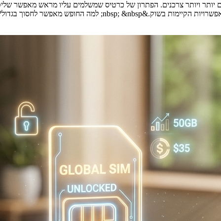
היום יותר ויותר צרכנים. הפתרון של כרטיס שמשלמים עליו מראש מאפשר ש
לחסוך בגדול? &nbsp; דנה מצאה את [&hellip;]