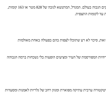
אי אפשר שלא להזכיר ברשימת אטרקציות פופולאריות בדובאי את האטרקציה המפורסמת מכל: מגדל הבורג' חליפה, הנושא בתואר המכובד גורד השחקים הגבוה בעולם. המגדל, המתנשא לגובה של 828 מטר או 163 קומות,
 עד לקומות התצפית.
 זאת, סיכוי לא רע שתוכלו לצפות בהם בפעולה באחת מאולמות
יוזיות המפורסמת של העיר ומציעים הופעות בלי נשכחות ברמה הגבוהה
יטקטורה ערבית עתיקה מפוארת ומגוון רחב של גלריות לאמנות ומסעדות