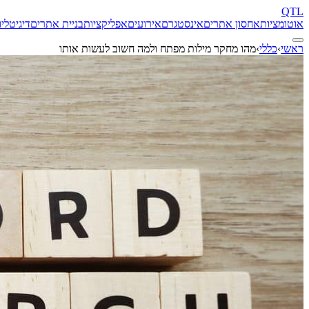
QTL
אוטומציות
אחסון אתרים
אינסטגרם
אירועים
אפליקציות
בניית אתרים
דיגיטל
יו
ראשי
›
כללי
›
מהו מחקר מילות מפתח ולמה חשוב לעשות אותו