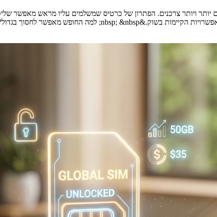
היום יותר ויותר צרכנים. הפתרון של כרטיס שמשלמים עליו מראש מאפשר ש
לחסוך בגדול? &nbsp; דנה מצאה את [&hellip;]