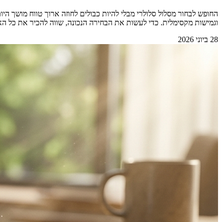
החופש לבחור מסלול סלולרי מבלי להיות כבולים לחוזה ארוך טווח מושך 
וגמישות מקסימלית. כדי לעשות את הבחירה הנכונה, שווה להכיר את כל האפשרויות הקיימות בשוק.&nbsp; &nbsp; למה החופש מאפשר 
28 ביוני 2026