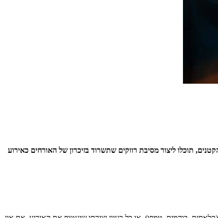
קטנים, תוכלו ליצור מסיבת רווקים שתשרוד בזיכרון של האורחים כאירוע
קלאסית, בוהמית, טמפו), או כל רעיון יצירתי שיעטוף את האירוע. אם אין