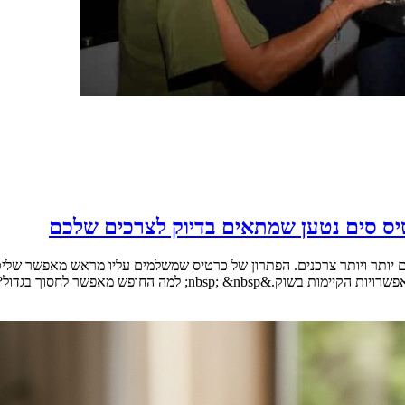
יס סים נטען שמתאים בדיוק לצרכים שלכם
היום יותר ויותר צרכנים. הפתרון של כרטיס שמשלמים עליו מראש מאפשר ש
לחסוך בגדול? &nbsp; דנה מצאה את [&hellip;]