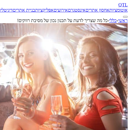
QTL
אוטומציות
אחסון אתרים
אינסטגרם
אירועים
אפליקציות
בניית אתרים
דיגיטל
יו
ראשי
›
כללי
›
כל מה שצריך לדעת על תכנון נכון של מסיבת רווקים!