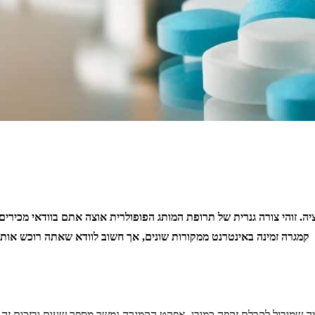
. זוהי צורה גנרית של תרופת המותג הפופולרית אוצה אתם בוודאי מכירי
סת. קמגרה זמינה באינטרנט ממקורות שונים, אך חשוב לוודא שאתה רוכש אותה
 שמוביל לקבלת זקפה כמובן. אפקט הקמגרה נמשך מספר שעות ובזכות זה ני