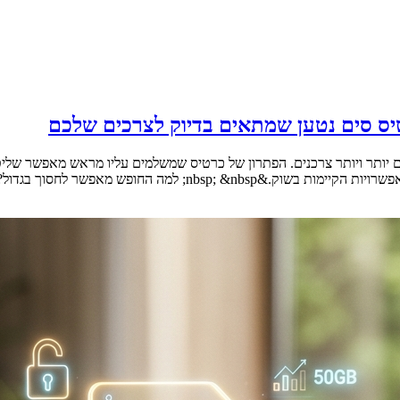
יס סים נטען שמתאים בדיוק לצרכים שלכם
היום יותר ויותר צרכנים. הפתרון של כרטיס שמשלמים עליו מראש מאפשר ש
לחסוך בגדול? &nbsp; דנה מצאה את [&hellip;]