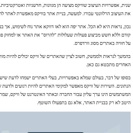
שנית, אפשרויות העיצוב שוויקס מציעה הן מגוונות, חדשניות ואטרקטיבי
את העיצוב הרלוונטי עבורו. למעשה, בניית אתר בוויקס מאפשרת לאתר להי
נכון, נראות היא לא הכל. אתר יפה הוא לאו דווקא אתר נוח לשימוש, אך 
קודם וללא חשש מביצוע פעולות שעלולות "להרוס" את האתר או למחוק פרט
על חוויה באתרים מסוג וורדפרס.
בהמשך לנראות ולממשק, חשוב לציין שהאתרים של וויקס יכולים להיות מות
האחרים מתבטא גם כאן.
בסופו של דבר, בעולם שמלא באפשרויות, בעלי האתרים ישמחו לדעת שיש 
הנתונים. השירות של וויקס מאפשר למקימי האתרים להיות רגועים ולדעת שי
המשתמשים הינו ערך עליון עבור החברה ובאתר האינטרנט של וויקס, שמתו
היטב לא רק בבניית האתר, אלא גם בתפעולו השוטף.