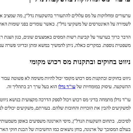
ערעורים ומחלוקות על מס עלולים להתעורר בהשקעות נדל"ן, מה שמציב את
לשמירה על האינטרסים של משקיעי נדל"ן. כאשר עומדים בפני שומות הארנו
הדבר כרוך בערעור על קביעת רשות המסים באמצעים שונים, כגון הצגת ראיו
משפטית נוספת. במקרים כאלה, ניתן להמשיך במשא ומתן ובדיוני פשרה עם
ניווט בחוקים ובתקנות מס רכוש מקומי
ניווט בחוקים ובתקנות מס רכוש מקומי יכול להיות משימה לא פשוטה עבור
ההשקעה. עיסוק במומחיות של
עו"ד נדלן
הוא בעל ערך רב בתהליך זה.
עו"ד נדלן מתמחה בדיני מס רכוש ויכול לספק הדרכה מקצועית בנושא ניוו
למשקיעים להבין את הזכויות והחובות שלהם. בעזרתם, משקיעים יכולים לנה
לסיכום, בתחום השקעות הנדל"ן, מיסי הארנונה משפיעים באופן משמעותי
בעולם המסובך של ארנונה, בוחן נושאים כמו החשיבות של הבנת חוקי הארנו