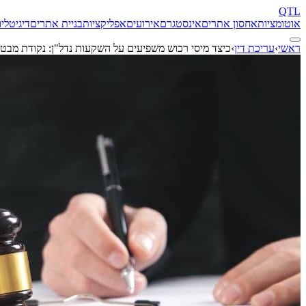
QTL
אוטומציות
אחסון אתרים
אינסטגרם
אירועים
אפליקציות
בניית אתרים
דיגיטל
יו
ראשי
›
עריכת דין
›
כיצד מיסי רכוש משפיעים על השקעות נדל"ן: נקודת מבט 