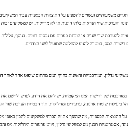
גרים משמעותיים ועשויים להשפיע על התוצאות הכספיות עבור המשקיעים. 
נה והערכות שווי הנראות בלתי הוגנות או לא מדויקות, יש למשקיעים זכו
ת להערכת שווי שגויה או הוכחת פערים עם נכסים דומים. בנוסף, עלולות לה
 רשויות המס, במטרה להגיע להחלטה שתועיל לשני הצדדים.
 משקיעי נדל"ן. המורכבויות והשונות בחוקי המס מתחום שיפוט אחד לאחר ד
ט במורכבות של דרישות המס המקומיות. יש להם את הידע לפרש וליישם את ח
ל ביעילות שומות ארנונה, ערעורים ומחלוקות, תוך הבטחת הערכת שווי הוג
 על התוצאות הכספיות, מה שהופך את זה הכרחי למשקיעים להבין באופן מ
נה, אסטרטגיות תכנון מס למשקיעי נדל"ן, ניווט ערעורים ומחלוקות מס והב