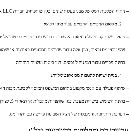
– ניתוח השלכות המס של מבני בעלות שונים, כגון שותפויות, חברות LLC או תאגידים
מקסום הניכויים והזיכויים עבור מיסי רכוש:
– ניהול רישום קפדני של הוצאות הקשורות ברכוש עבור ניכויים פוטנציאליי
– זיהוי זיכויי מס זכאים, כגון אלה עבור שדרוגים חסכוניים באנרגיה או שימו
– בחינת ניכויים עבור דמי ניהול נכסים, דמי ביטוח ועלויות תחזוקה
בניית ישויות להטבות מס אופטימליות:
– שיתוף פעולה עם אנשי מקצוע בתחום המשפט והמיסוי לקביעת מבנה היש
– בחינת השימוש בישויות מעבר, כגון שותפויות מוגבלות או תאגידי S, לצורך הטבות מס פוטנציאליות
– הערכת היתרונות והמגבלות של ניצול חשבונות פרישה עם יתרון מס.
ערעורי מס ומחלוקות בהשקעות נדל"ן