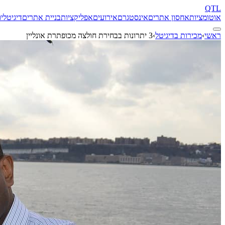
QTL
אוטומציות
אחסון אתרים
אינסטגרם
אירועים
אפליקציות
בניית אתרים
דיגיטל
יו
ראשי
›
מכירות בדיגיטל
›
3 יתרונות בבחירת חולצה מכופתרת אונליין