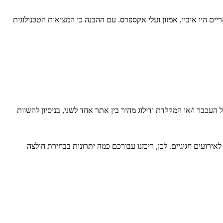
 רכישה שונות בהיקף של כ-15 מיליארד שקל, כשבין האתרים הפופולאריים היו איביי, אמזון ועלי אקספרס. עם ההבנה כי המציאות הטכנולוגית
 העכבר ו/או המקלדת ודילוג מהיר בין אתר אחד לשני, בניסיון להשוות
אירועים חגיגיים. לכן, ריכזנו עבורכם כמה יתרונות בבחירת חולצה