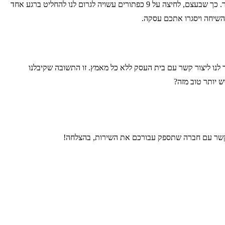
לקוח שצריך לחייג 9 ספרות בנייד שלו צפוי להתעייף. כן, זה אולי נשמע עצלן מצדו, אבל זה המצב כיום. אנחנו רגילים להוציא שיחה מהנייד בלחיצת כפתור. כך שבעצם, לחיצה על 9 כפתורים עשויה לגרום לנו להחליט ברגע אחד
השיחה ויסגרו אתכם עסקה.
 לנו ליצור קשר עם בית העסק ללא כל מאמץ. זו התשובה שקיבלנו
 יותר טוב מזה?
 קשר עם חברה שתספק עבורכם את השירות, בהצלחה!