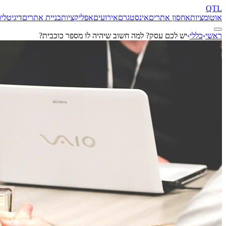
QTL
אוטומציות
אחסון אתרים
אינסטגרם
אירועים
אפליקציות
בניית אתרים
דיגיטל
יו
ראשי
›
כללי
›
יש לכם עסק? למה חשוב שיהיה לו מספר כוכבית?