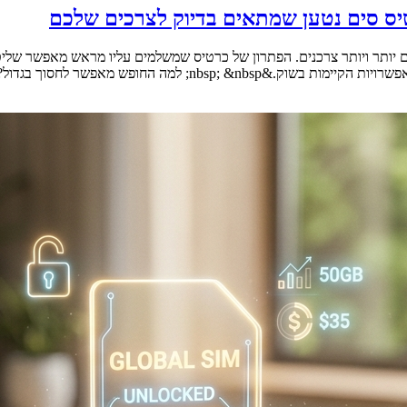
יס סים נטען שמתאים בדיוק לצרכים שלכם
היום יותר ויותר צרכנים. הפתרון של כרטיס שמשלמים עליו מראש מאפשר ש
לחסוך בגדול? &nbsp; דנה מצאה את [&hellip;]