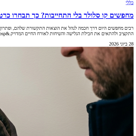
כללי
מחפשים קו סלולר בלי התחייבות? כך תבחרו כרט
רבים מחפשים היום דרך חכמה לנהל את הוצאות התקשורת שלהם, ופתרון
התקציב ולהתאים את חבילת הגלישה והשיחות לאורח החיים המדויק.&nbsp;&nbsp; &nbsp; למה יותר ויותר אנשים עוברים למסלול של משולם מראש? דנה מצאה את עצמה מתוסכלת [&hellip;]
28 ביוני 2026