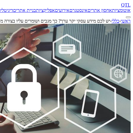
QTL
אוטומציות
אחסון אתרים
אינסטגרם
אירועים
אפליקציות
בניית אתרים
דיגיטל
יו
ראשי
›
כללי
›
יש לכם מידע עסקי יקר ערך? כך מגבים ושומרים עליו בצורה מק