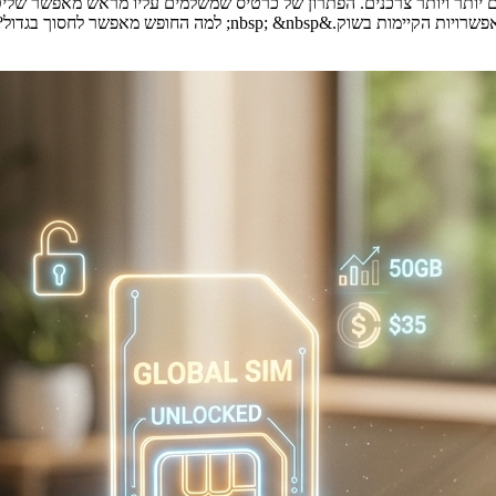
היום יותר ויותר צרכנים. הפתרון של כרטיס שמשלמים עליו מראש מאפשר ש
לחסוך בגדול? &nbsp; דנה מצאה את [&hellip;]