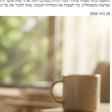
החופש לבחור מסלול סלולרי מבלי להיות כבולים לחוזה ארוך טווח מושך 
וגמישות מקסימלית. כדי לעשות את הבחירה הנכונה, שווה להכיר את כל האפשרויות הקיימות בשוק.&nbsp; &nbsp; למה החופש מאפשר 
28 ביוני 2026