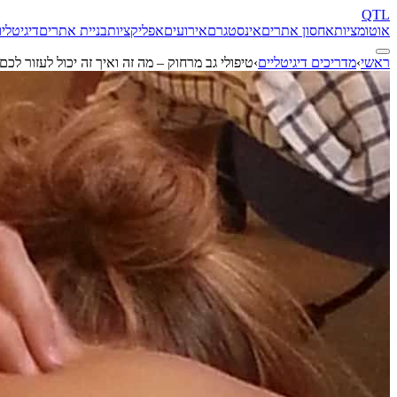
QTL
אוטומציות
אחסון אתרים
אינסטגרם
אירועים
אפליקציות
בניית אתרים
דיגיטל
יו
ראשי
›
מדריכים דיגיטליים
›
טיפולי גב מרחוק – מה זה ואיך זה יכול לעזור לכם