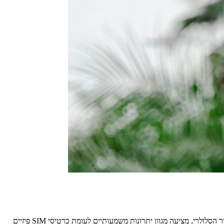
כרטיס ה-SIM הווירטואלי הנקרא ESIM, הפך בשנים האחרונות לפתרון פופולרי עבור מטיילים ברחבי העולם. הטכנולוגיה הזו, המוטמעת ישירות במכשיר הסלולרי, מציעה מגוון יתרונות משמעותיים לעומת כרטיסי SIM פיזיים