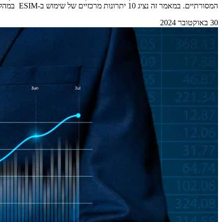
המסורתיים. במאמר זה נציג 10 יתרונות מרכזיים של שימוש ב-ESIM במהלך הטיול שלכם בחו"ל. &nbsp; 1 – נוחות והתקנה מהירה המשתמשים לא צריכים להחליף כרטיסים פיזיים. סריקת [&hellip;]
30 באוקטובר 2024