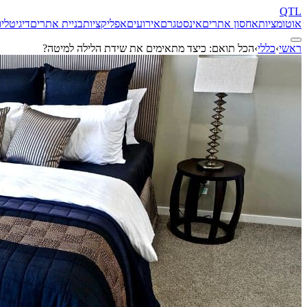
QTL
אוטומציות
אחסון אתרים
אינסטגרם
אירועים
אפליקציות
בניית אתרים
דיגיטל
יו
ראשי
›
כללי
›
הכל תואם: כיצד מתאימים את שידת הלילה למיטה?