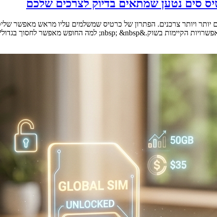
יס סים נטען שמתאים בדיוק לצרכים שלכם
היום יותר ויותר צרכנים. הפתרון של כרטיס שמשלמים עליו מראש מאפשר ש
לחסוך בגדול? &nbsp; דנה מצאה את [&hellip;]