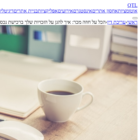
QTL
אוטומציות
אחסון אתרים
אינסטגרם
אירועים
אפליקציות
בניית אתרים
דיגיטל
יו
ראשי
›
עריכת דין
›
הכל על חוזה מכר: איך להגן על הזכויות שלך ברכישת נכס