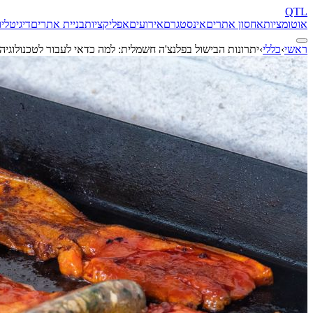
QTL
אוטומציות
אחסון אתרים
אינסטגרם
אירועים
אפליקציות
בניית אתרים
דיגיטל
יו
ראשי
›
כללי
›
יתרונות הבישול בפלנצ'ה חשמלית: למה כדאי לעבור לטכנולוגיה 