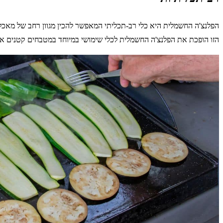
הפלנצ'ה החשמלית היא כלי רב-תכליתי המאפשר להכין מגוון רחב של מאכלים
הזו הופכת את הפלנצ'ה החשמלית לכלי שימושי במיוחד במטבחים קטנים או