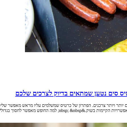
יס סים נטען שמתאים בדיוק לצרכים שלכם
היום יותר ויותר צרכנים. הפתרון של כרטיס שמשלמים עליו מראש מאפשר ש
לחסוך בגדול? &nbsp; דנה מצאה את [&hellip;]