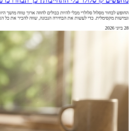
מחפשים קו סלולר בלי התחייבות? כך תבחרו כרט
החופש לבחור מסלול סלולרי מבלי להיות כבולים לחוזה ארוך טווח מושך 
וגמישות מקסימלית. כדי לעשות את הבחירה הנכונה, שווה להכיר את כל האפשרויות הקיימות בשוק.&nbsp; &nbsp; למה החופש מאפשר 
28 ביוני 2026