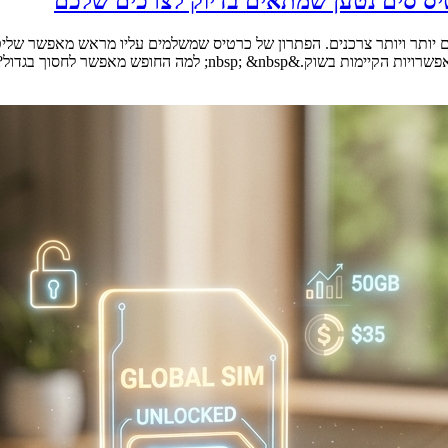
יס סים נטען שמתאים בדיוק לצרכים שלכם
היום יותר ויותר צרכנים. הפתרון של כרטיס שמשלמים עליו מראש מאפשר ש
לחסוך בגדול? &nbsp; דנה מצאה את [&hellip;]