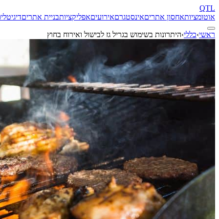
QTL
אוטומציות
אחסון אתרים
אינסטגרם
אירועים
אפליקציות
בניית אתרים
דיגיטל
יו
ראשי
›
כללי
›
היתרונות בשימוש בגריל גז לבישול ואירוח בחוץ