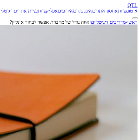
QTL
אוטומציות
אחסון אתרים
אינסטגרם
אירועים
אפליקציות
בניית אתרים
דיגיטל
יו
ראשי
›
מדריכים דיגיטליים
›
איזה גודל של מחברת אפשר לבחור אונליין?