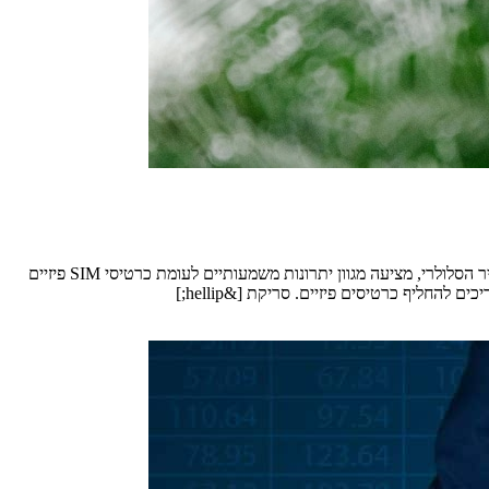
כרטיס ה-SIM הווירטואלי הנקרא ESIM, הפך בשנים האחרונות לפתרון פופולרי עבור מטיילים ברחבי העולם. הטכנולוגיה הזו, המוטמעת ישירות במכשיר הסלולרי, מציעה מגוון יתרונות משמעותיים לעומת כרטיסי SIM פיזיים