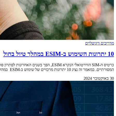
מדריכים דיגיטליים
10 יתרונות השימוש ב-ESIM במהלך טיול בחול
המסורתיים. במאמר זה נציג 10 יתרונות מרכזיים של שימוש ב-ESIM במהלך הטיול שלכם בחו"ל. &nbsp; 1 – נוחות והתקנה מהירה המשתמשים לא צריכים להחליף כרטיסים פיזיים. סריקת [&hellip;]
30 באוקטובר 2024