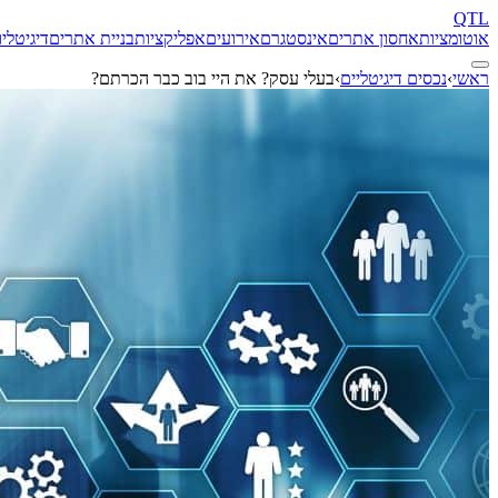
QTL
אוטומציות
אחסון אתרים
אינסטגרם
אירועים
אפליקציות
בניית אתרים
דיגיטל
יו
ראשי
›
נכסים דיגיטליים
›
בעלי עסק? את היי בוב כבר הכרתם?