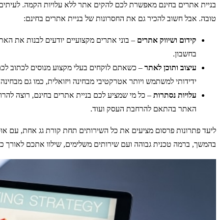
בניית אתרים בחינם מאפשרת לכם להקים אתר ללא עלויות הקמה. לעיתים ני
טובה. אבל חשוב להכיר גם את החסרונות של בניית אתרים בחינם:
קידום ושיווק אתרים
– בוני אתרים מקצועיים יודעים לבנות את האת
בחשבון.
עיצוב ותוכן לאתר
– כשאתם לוקחים בעלי מקצוע מנוסים לכתוב לכם א
ידידותי למשתמש ויותר אטרקטיבי מבחינה ויזואלית, כמו גם מבחינה 
עלויות נסתרות
– כל מי שמציע לכם בניית אתרים בחינם, רוצה להרו
האתר בהתאם להרחבת העסק ועוד.
ליעד פתרונות פרסום מציעים את כל השירותים תחת קורת גג אחת, עם אוסף 
בהמשך, ברמה טכנית גבוהה ועם שירותים משלימים, שילוו אתכם לאורך כל