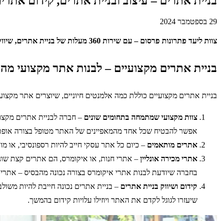
בניית אתרים – עיצוב ובניית אתרים, קידום אתרים,
29 בספטמבר 2024
צוות ליעד פתרונות פרסום – עם שירות 360 מעלות של בניית אתרים, שיווק, מיתוג וקידום, אתרים לעסקים שרוצים את הטוב ביותר!
בניית אתרים מקצועיים – לבנות אתר מקצועי מה
בניית אתרים מקצועיים כוללת כמה אלמנטים חיוניים, שיוצרים אתר מקצוע
צוות מקצועי שמתמחה בתחומים שונים
אפשר להבטיח שכל אחד מהמאפיינים של האתר מטופל בצורה אופטי
אתרים מותאמים
– כיום כל אתר עסקי חייב להיות רספונסיבי, או 
אתרי מכירה אונליין
– אתרי חנות, או איקומרס, הם אתרים קצת שוני
בחברה שיודעת לבנות אתרי איקומרס בצורה נכונה מהבסיס – אתרי
קידום ושיווק בניית אתרים
– בניית אתרים נכונה חייבת להיות משול
שיעזרו לגוגל לקדם את האתר ויוזילו עלויות קידום בהמשך.