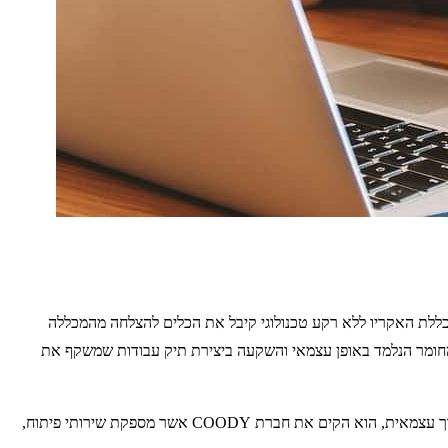
כללת האקריו ללא רקע טכנולוגי קיבל את הכלים להצלחה מהמכללה
 החומר הנלמד באופן עצמאי והשקעה ביצירת תיק עבודות שמשקף את
עוד לפני סיום הקורס שלומי מצא עבודה בפיתוח בחברת SGK, במהלך העבודה שלומי נחשף למחסור החמור באנשי תכנות איכותיים והחליט לצאת לדרך עצמאית, הוא הקים את חברת COODY אשר מספקת שירותי פיתוח,