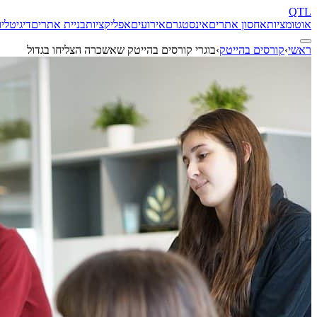
QTL
אוטומציות
אחסון אתרים
אינסטגרם
אירועים
אפליקציות
בניית אתרים
דיגיטל
יו
ראשי
›
קורסים בהייטק
›
בוגרי קורסים בהייטק שאשכרה הצליחו בגדול