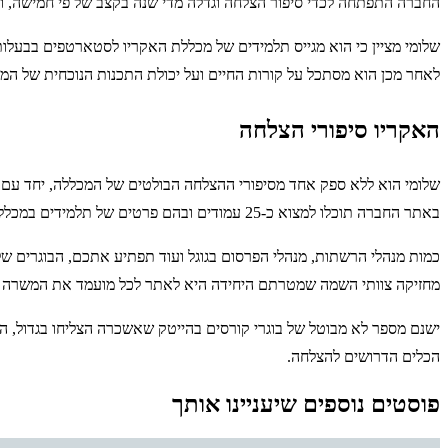
החברה התפתחה לכדי סיפור הצלחה וגדלה מדי שנה בקצב של פי חמישה, 
שלומי מציין כי הוא מגייס תלמידים של מכללת האקריו לסטארטפים בבעלו
לאחר מכן הוא מסתכל על קורות החיים ועל יכולת התכנות הנוכחית של המו
האקריו סיפורי הצלחה
שלומי הוא ללא ספק אחד מסיפורי ההצלחה הבולטים של המכללה, יחד עם ז
באתר החברה תוכלו למצוא כ-25 עמודים ובהם פרטים של תלמידים במכללה שהצליחו להתקבל לעבודה בהייטק הישראלי ולהתקדם.
כמות מנהלי הרשתות, מנהלי הפרסום בגוגל ועוד תפתיע אתכם, הבוגרים ש
מחזיקה צוותי השמה שמטרתם היחידה היא לאתר לכל מועמד את המשרה ש
ישנם מספר לא מבוטל של בוגרי קורסים בהייטק שאשכרה הצליחו בגדול, ה
הכלים הדרושים להצלחה.
פוסטים נוספים שיעניינו אותך