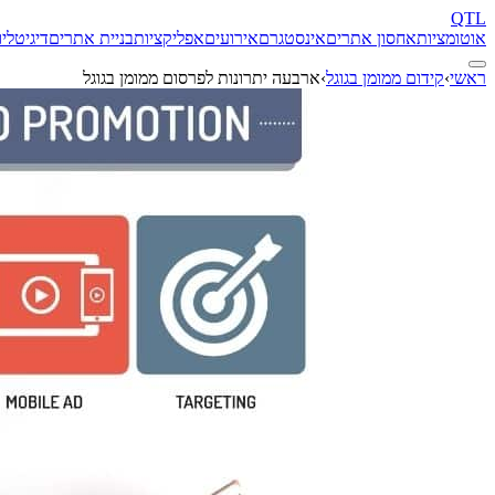
QTL
אוטומציות
אחסון אתרים
אינסטגרם
אירועים
אפליקציות
בניית אתרים
דיגיטל
יו
ראשי
›
קידום ממומן בגוגל
›
ארבעה יתרונות לפרסום ממומן בגוגל