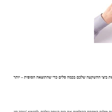
 את ביצי ההשקעה שלכם בכמה סלים כדי שהתוצאה הסופית – יותר
 מילות המפתח ההולמות את בית העסק שלכם, לדוגמא 'עורך דין