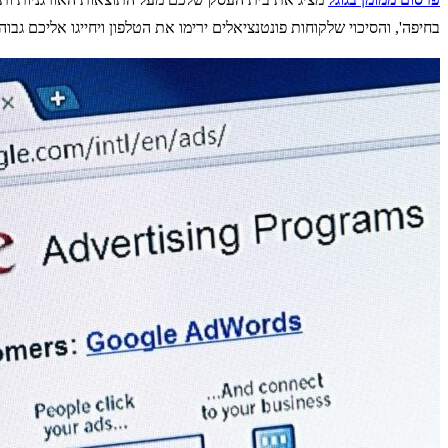
בחיפה', והסיכוי שלקוחות פונטנציאלים ירימו את הטלפון ויחייגו אליכם גבו