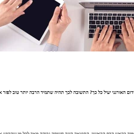
דום האורגני יעיל כל כך? התשובה לכך תהיה שתמיד הרבה יותר טוב לפזר
יד בראש הדף הראשון. התוצאה הינה חשיפה גבוהה מאד לכל מי שהקיש את