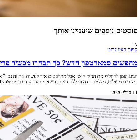
פוסטים נוספים שיעניינו אותך
מ
קניות באינטרנט
מחפשים סמארטפון חדש? כך תבחרו מכשיר פרימי
הגיע הזמן להחליף את הנייד הישן אבל מתלבטים איך לעשות את זה נכון? א
ביצועים מעולים, מצלמה חדה וסוללה חזקה, ונשארים עם עודף בכיס.&nbsp; &nbsp; &nbsp;למה לשלם יותר כשאפשר לקבל הכל בפחות? &nbsp; דן [&hellip;]
11 ביולי 2026