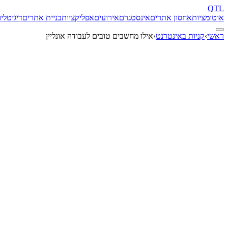
QTL
אוטומציות
אחסון אתרים
אינסטגרם
אירועים
אפליקציות
בניית אתרים
דיגיטל
יו
ראשי
›
קניות באינטרנט
›
אילו מחשבים טובים לעבודה אונליין