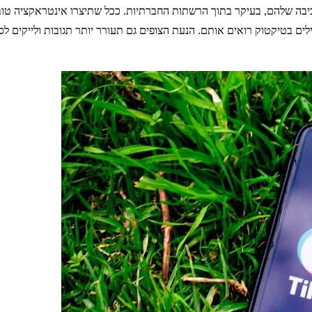
 שלהם, בעיקר בתוך הרשתות החברתיות. ככל שתיצרו אינטראקציה טובה י
ים בטיקטוק רואים אותם. הנעת הצופים גם תעורר יותר תגובות ולייקים לס