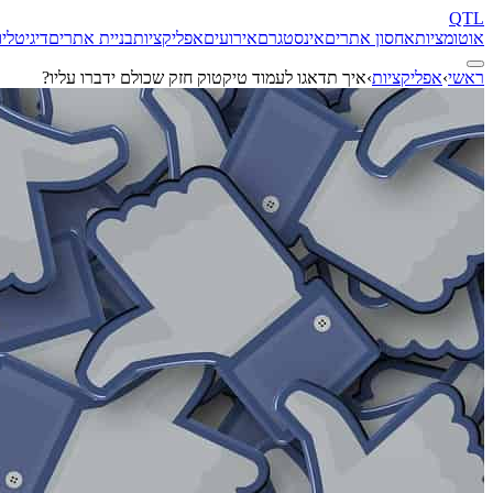
QTL
אוטומציות
אחסון אתרים
אינסטגרם
אירועים
אפליקציות
בניית אתרים
דיגיטל
יו
ראשי
›
אפליקציות
›
איך תדאגו לעמוד טיקטוק חזק שכולם ידברו עליו?