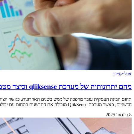
אפליקציות
מהם יתרונותיה של מערכת qliksense וכיצד מטמיעים אותה נכון?
תחום הבינה העסקית עובר מהפכה של ממש בשנים האחרונות, כאשר הצורך ב
חדשניים, כאשר מערכת QlikSense מובילה את החדשנות בתחום עם יכולות מתקדמות וממשק משתמש ידידותי. השילוב של טכנולוגיה מתקדמת עם נוחות שימוש הפך את המערכת לאחת [&hellip;]
8 בינואר 2025