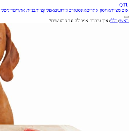
QTL
אוטומציות
אחסון אתרים
אינסטגרם
אירועים
אפליקציות
בניית אתרים
דיגיטל
יו
ראשי
›
כללי
›
איך עובדת אמפולה נגד פרעושים?