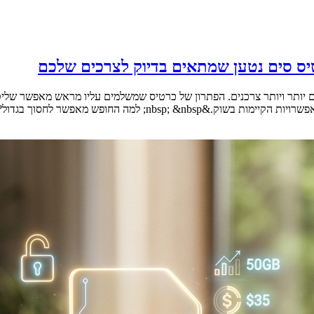
יס סים נטען שמתאים בדיוק לצרכים שלכם
היום יותר ויותר צרכנים. הפתרון של כרטיס שמשלמים עליו מראש מאפשר ש
לחסוך בגדול? &nbsp; דנה מצאה את [&hellip;]