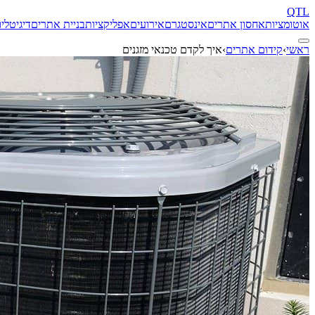
QTL
אוטומציות
אחסון אתרים
אינסטגרם
אירועים
אפליקציות
בניית אתרים
דיגיטל
יו
ראשי
›
קידום אתרים
›
איך לקדם טכנאי מזגנים