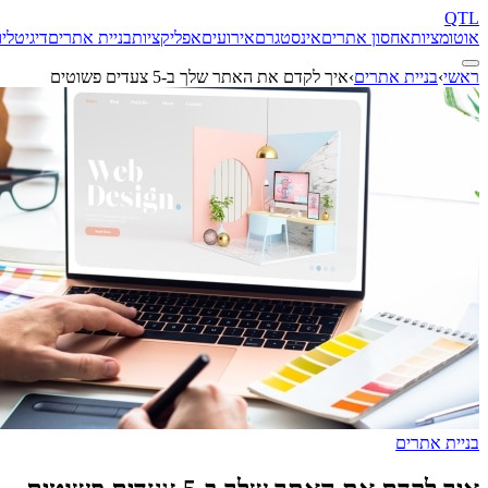
QTL
אוטומציות
אחסון אתרים
אינסטגרם
אירועים
אפליקציות
בניית אתרים
דיגיטל
יו
ראשי
›
בניית אתרים
›
איך לקדם את האתר שלך ב-5 צעדים פשוטים
בניית אתרים