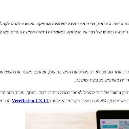
ט עדכני. עם זאת, בניית אתר אינטרנט אינה מספיקה. על מנת להגיע לקה
 התנועה ובסופו של דבר על הצלחתו. במאמר זה נחשוף חמישה צעדים פשוטי
 אתר מעוצב לא רק מגדיל את המשיכה שלו, אלא גם משפר את השימושיות, ה
חווית משתמש מגובשת ומושכת.
כן ובסופו של דבר להוביל לאחוזי המרה גבוהים יותר. בנוסף, עיצוב רספו
אופן משמעותי, השקעה בעיצוב מקצועי באמצעות
VereDesign UX.UI
הכרחית