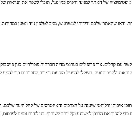
י בקידום אתרים. על ידי אופטימיזציה של האתר למנועי חיפוש כמו גוגל, תוכלו לשפר את
. ודאו שהאתר שלכם ידידותי למשתמש, מגיב לטלפון נייד ונטען במהירות, מ
ר עם קהלים. צרו פרופילים בערוצי מדיה חברתית פופולריים כגון פייסבוק,
נראות ולהניב תנועה. תשקלו להפעיל מודעות במדיה החברתית כדי להגיע לק
כן איכותי ורלוונטי שיענה על הצרכים והאינטרסים של קהל היעד שלכם. ה
נים כדי להפוך את התוכן למשכנע וקל יותר לשיתוף. בנו לוחות זמנים לפרסו