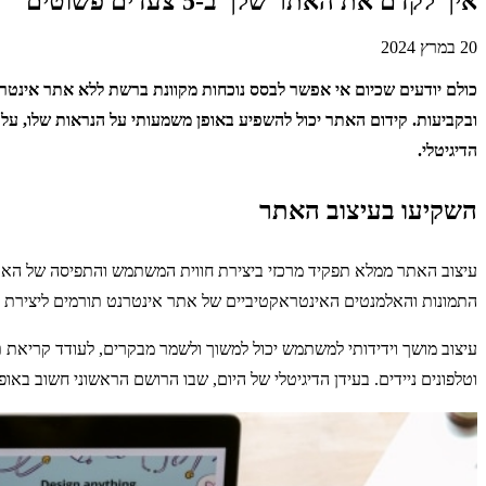
איך לקדם את האתר שלך ב-5 צעדים פשוטים
20 במרץ 2024
כולם יודעים שכיום אי אפשר לבסס נוכחות מקוונת ברשת ללא אתר אינטרנ
ובקביעות. קידום האתר יכול להשפיע באופן משמעותי על הנראות שלו, על
הדיגיטלי.
השקיעו בעיצוב האתר
עיצוב האתר ממלא תפקיד מרכזי ביצירת חווית המשתמש והתפיסה של האתר.
התמונות והאלמנטים האינטראקטיביים של אתר אינטרנט תורמים ליצירת 
עיצוב מושך וידידותי למשתמש יכול למשוך ולשמר מבקרים, לעודד קריאת תו
וטלפונים ניידים. בעידן הדיגיטלי של היום, שבו הרושם הראשוני חשוב ב