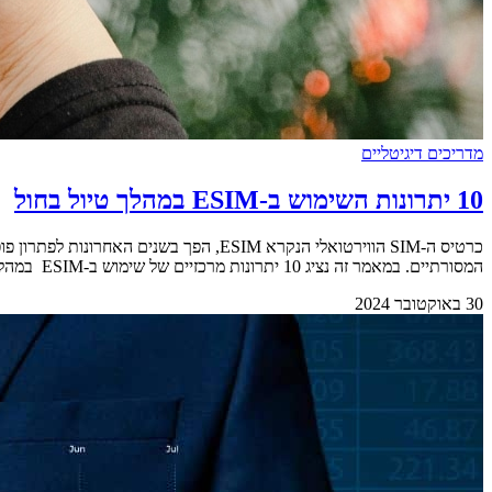
מדריכים דיגיטליים
10 יתרונות השימוש ב-ESIM במהלך טיול בחול
המסורתיים. במאמר זה נציג 10 יתרונות מרכזיים של שימוש ב-ESIM במהלך הטיול שלכם בחו"ל. &nbsp; 1 – נוחות והתקנה מהירה המשתמשים לא צריכים להחליף כרטיסים פיזיים. סריקת [&hellip;]
30 באוקטובר 2024