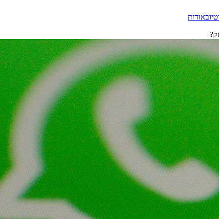
טיוב
אודות
ק?