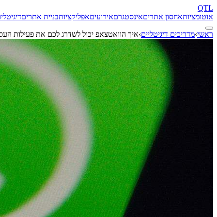
QTL
אוטומציות
אחסון אתרים
אינסטגרם
אירועים
אפליקציות
בניית אתרים
דיגיטל
יו
ראשי
›
מדריכים דיגיטליים
›
איך הוואטצאפ יכול לשדרג לכם את פעילות העס