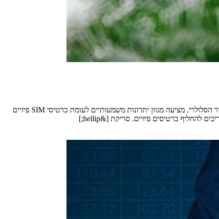
כרטיס ה-SIM הווירטואלי הנקרא ESIM, הפך בשנים האחרונות לפתרון פופולרי עבור מטיילים ברחבי העולם. הטכנולוגיה הזו, המוטמעת ישירות במכשיר הסלולרי, מציעה מגוון יתרונות משמעותיים לעומת כרטיסי SIM פיזיים